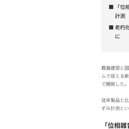
「位
計測
老朽
に
鹿島建設と国
ムで捉える新
で開発した。
従来製品と比
ずみ計測とい
「位相雑