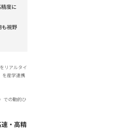
高精度に
用も視野
状をリアルタイ
」を産学連携
z）での動的ひ
高速・高精