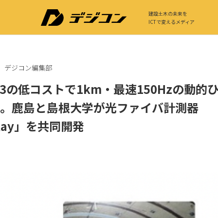
建設土木の未来を
ICTで変えるメディア
デジコン編集部
/3の低コストで1km・最速150Hzの動的
。鹿島と島根大学が光ファイバ計測器
sRay」を共同開発