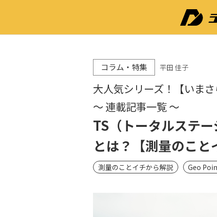
コラム・特集
平田 佳子
大人気シリーズ！【いまさ
〜 連載記事一覧 〜
TS（トータルステ
とは？【測量のこと
測量のことイチから解説
Geo Poin