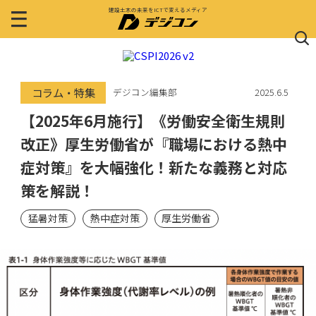
建設土木の未来をICTで変えるメディア
コラム・特集
デジコン編集部
2025.6.5
【2025年6月施行】《労働安全衛生規則
改正》厚生労働省が『職場における熱中
症対策』を大幅強化！新たな義務と対応
策を解説！
猛暑対策
熱中症対策
厚生労働省