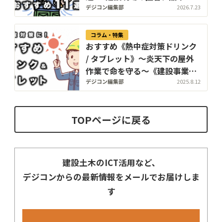
対策 〜 【2026年】
デジコン編集部
2026.7.23
コラム・特集
おすすめ《熱中症対策ドリンク
/ タブレット》〜炎天下の屋外
作業で命を守る〜《建設事業者
必見》
デジコン編集部
2025.8.12
TOPページに戻る
建設土木のICT活用など、
デジコンからの最新情報をメールでお届けしま
す