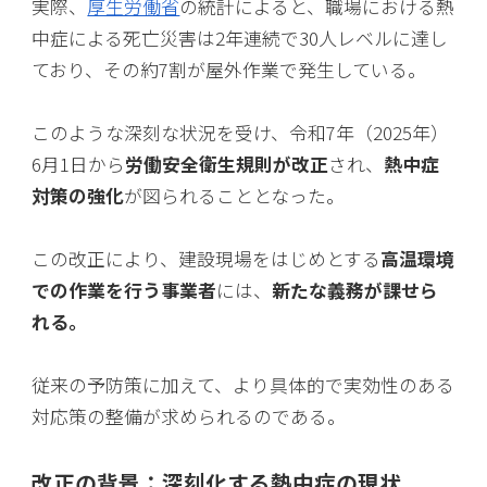
実際、
厚生労働省
の統計によると、職場における熱
中症による死亡災害は2年連続で30人レベルに達し
ており、その約7割が屋外作業で発生している。
このような深刻な状況を受け、令和7年（2025年）
6月1日から
労働安全衛生規則が改正
され、
熱中症
対策の強化
が図られることとなった。
この改正により、建設現場をはじめとする
高温環境
での作業を行う事業者
には、
新たな義務が課せら
れる。
従来の予防策に加えて、より具体的で実効性のある
対応策の整備が求められるのである。
改正の背景：深刻化する熱中症の現状