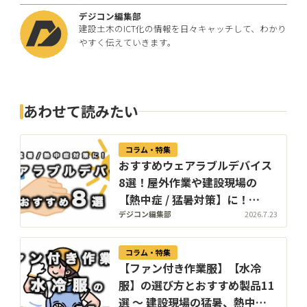
デジコン編集部
建設土木のICT化の情報を日々キャッチして、わかり
やすく伝えていきます。
あわせて読みたい
コラム・特集
おすすめウェアラブルデバイス
8選！屋外作業や建設現場の
【熱中症 / 猛暑対策】に！
《2026年版》
デジコン編集部
2026.7.23
コラム・特集
【ファン付き作業服】【水冷
服】の選び方とおすすめ製品11
選 〜 建設現場の猛暑、熱中症