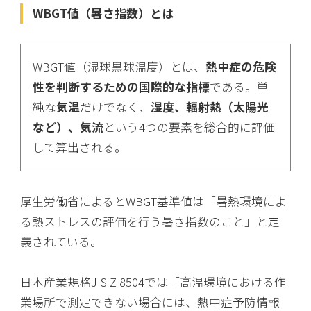
WBGT値（暑さ指数）とは
WBGT値（湿球黒球温度）とは、
熱中症の危険
性を判断するための国際的な指標
である。単
純な
気温
だけでなく、
湿度、輻射熱（太陽光
など）、気流
という4つの要素を総合的に評価
して算出される。
厚生労働省によるとWBGT基準値は「暑熱環境によ
る熱ストレスの評価を行う暑さ指数のこと」と定
義されている。
日本産業規格JIS Z 8504では「高温環境における作
業場所で測定できない場合には、熱中症予防情報