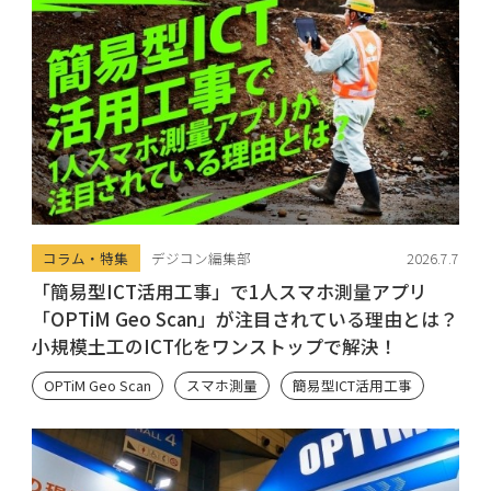
コラム・特集
デジコン編集部
2026.7.7
「簡易型ICT活用工事」で1人スマホ測量アプリ
「OPTiM Geo Scan」が注目されている理由とは？
小規模土工のICT化をワンストップで解決！
OPTiM Geo Scan
スマホ測量
簡易型ICT活用工事